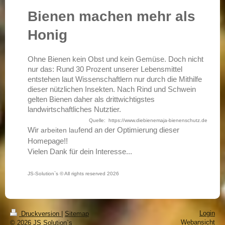
Bienen machen mehr als
Honig
Ohne Bienen kein Obst und kein Gemüse. Doch nicht
nur das: Rund 30 Prozent unserer Lebensmittel
entstehen laut Wissenschaftlern nur durch die Mithilfe
dieser nützlichen Insekten. Nach Rind und Schwein
gelten Bienen daher als drittwichtigstes
landwirtschaftliches Nutztier.
Quelle: https://www.diebienemaja-bienenschutz.de
Wir
fend an der Optimierung dieser
arbeiten lau
Homepage!!
Vielen Dank für dein Interesse...
JS-Solution`s © All rights reserved 2026
Login
Druckversion
|
Sitemap
Webansicht
© 2026 JS Solution`s